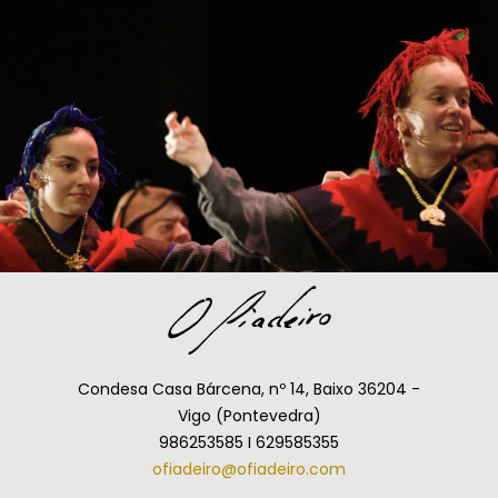
Condesa Casa Bárcena, nº 14, Baixo 36204 -
Vigo (Pontevedra)
986253585 I 629585355
ofiadeiro@ofiadeiro.com