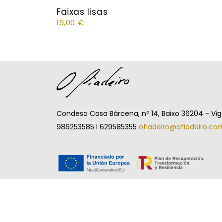
Faixas lisas
19,00
€
Condesa Casa Bárcena, nº 14, Baixo 36204 - Vi
986253585 I 629585355
ofiadeiro@ofiadeiro.co