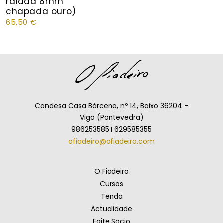
raiada 8mm
chapada ouro)
65,50
€
Condesa Casa Bárcena, nº 14, Baixo 36204 -
Vigo (Pontevedra)
986253585 I 629585355
ofiadeiro@ofiadeiro.com
O Fiadeiro
Cursos
Tenda
Actualidade
Faite Socio