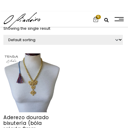
0
Showing the single result
Aderezo dourado
bixutería (bóla