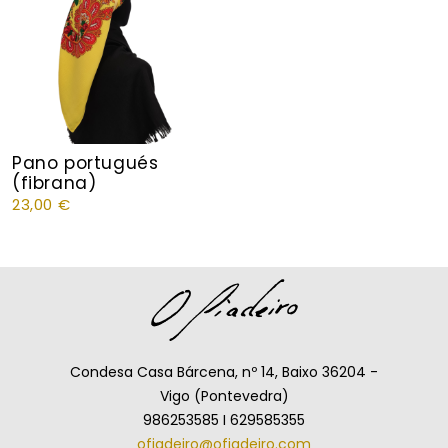
Pano portugués
(fibrana)
23,00
€
Condesa Casa Bárcena, nº 14, Baixo 36204 -
Vigo (Pontevedra)
986253585 I 629585355
ofiadeiro@ofiadeiro.com