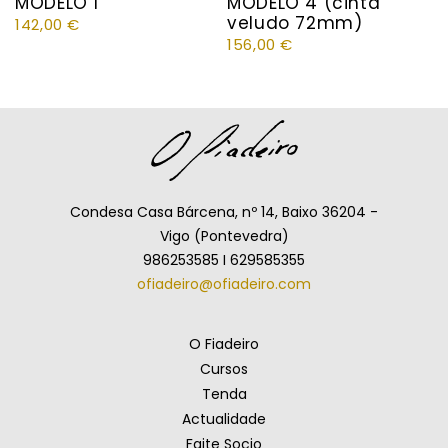
MODELO 1
MODELO 4 (cinta
veludo 72mm)
142,00
€
156,00
€
Condesa Casa Bárcena, nº 14, Baixo 36204 -
Vigo (Pontevedra)
986253585 I 629585355
ofiadeiro@ofiadeiro.com
O Fiadeiro
Cursos
Tenda
Actualidade
Faite Socio