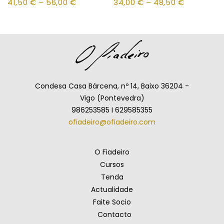
41,50
€
–
56,00
€
34,00
€
–
48,50
€
Condesa Casa Bárcena, nº 14, Baixo 36204 -
Vigo (Pontevedra)
986253585 I 629585355
ofiadeiro@ofiadeiro.com
O Fiadeiro
Cursos
Tenda
Actualidade
Faite Socio
Contacto