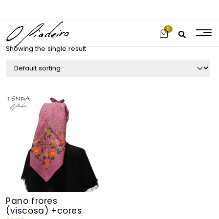
0
Showing the single result
Pano frores
(viscosa) +cores