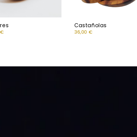
eres
Castañolas
0
€
36,00
€