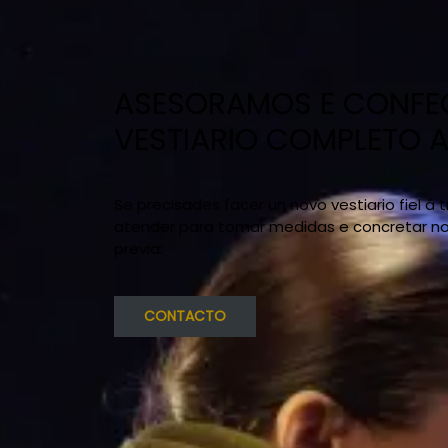
ASESORAMOS E CONF
VESTIARIO COMPLETO 
Se precisades facer un novo vestiario fiel á
atender para tomar medidas e concretar no l
previa:
CONTACTO