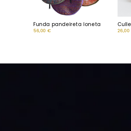
Funda pandeireta loneta
Cull
56,00
€
26,0