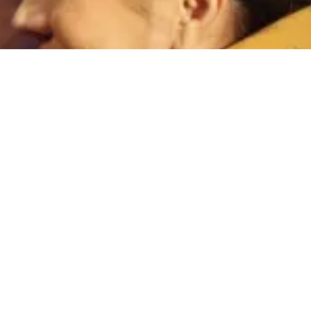
go (Pontevedra)
m
O Fiadeiro
Cursos