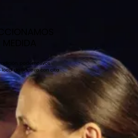
ECCIONAMOS
A MEDIDA
 tradición, podémosvos
ocal do Fiadeiro con cita