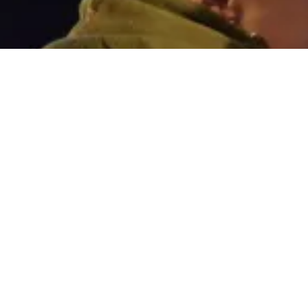
Condesa Casa Bárcena, nº 14, Baixo 36204 - Vi
986253585 I 629585355
ofiadeiro@ofiadeiro.co