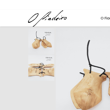
O Fia