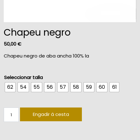
Chapeu negro
50,00
€
Chapeu negro de aba ancha 100% la
Seleccionar talla
62
54
55
56
57
58
59
60
61
Chapeu negro quantity
Engadir á cesta