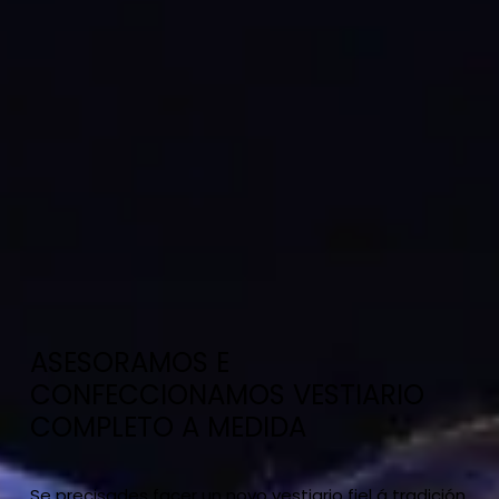
ASESORAMOS E
CONFECCIONAMOS VESTIARIO
COMPLETO A MEDIDA
Se precisades facer un novo vestiario fiel á tradición,