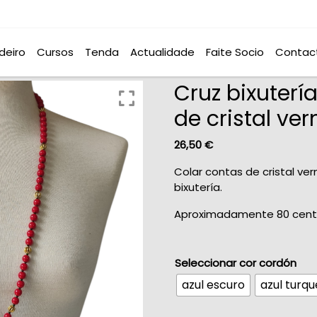
deiro
Cursos
Tenda
Actualidade
Faite Socio
Contac
Cruz bixutería
de cristal ver
26,50
€
Colar contas de cristal ver
bixutería.
Aproximadamente 80 cent
Seleccionar cor cordón
azul escuro
azul turq