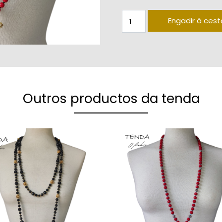
Cruz bixutería ouro vello co
Engadir á cest
Outros productos da tenda