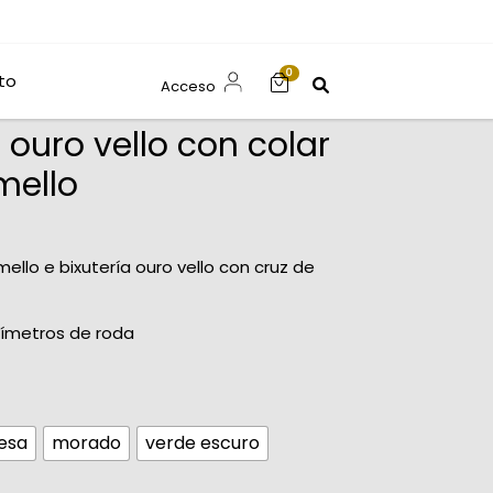
0
to
Acceso
 ouro vello con colar
mello
mello e bixutería ouro vello con cruz de
ímetros de roda
uesa
morado
verde escuro