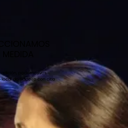
ECCIONAMOS
A MEDIDA
 tradición, podémosvos
ocal do Fiadeiro con cita