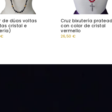
r de dúas voltas
Cruz bixutería pratea
as cristal e
con colar de cristal
ería)
vermello
0
€
26,50
€