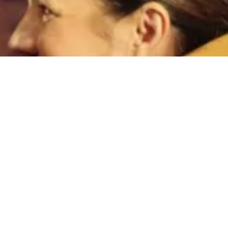
go (Pontevedra)
m
O Fiadeiro
Cursos