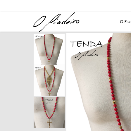
O Fia