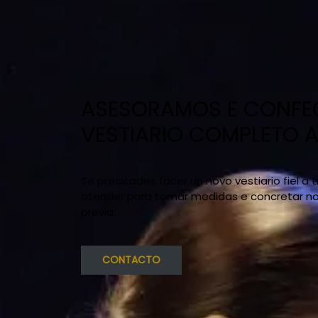
ASESORAMOS E CONF
VESTIARIO COMPLETO 
Se precisades facer un novo vestiario fiel á
atender para tomar medidas e concretar no l
previa:
CONTACTO