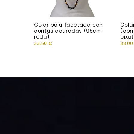
Colar bóla facetada con
Cola
contas douradas (95cm
(cont
roda)
bixut
33,50
€
38,0