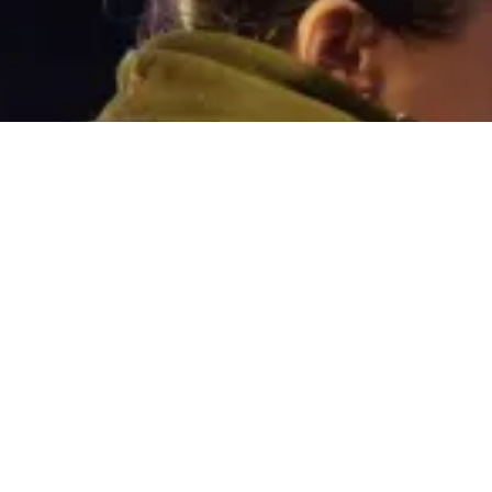
Condesa Casa Bárcena, nº 14, Baixo 36204 - Vi
986253585 I 629585355
ofiadeiro@ofiadeiro.co