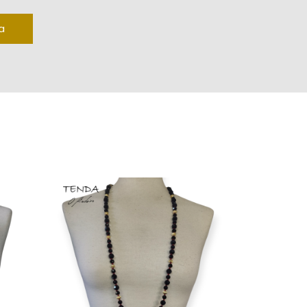
n colar de cristal vermello quantity
a