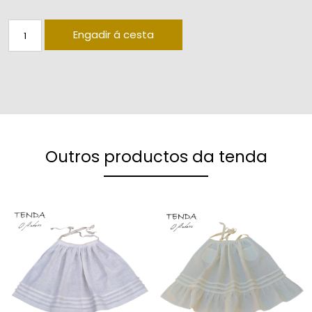
Diantal estameña parda modelo 2 (75cm longo x 130cm ro
Engadir á cesta
Outros productos da tenda