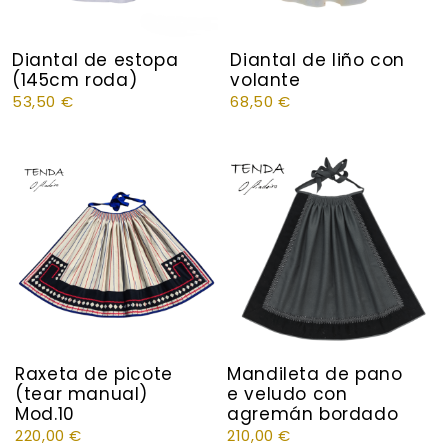
Diantal de estopa
Diantal de liño con
(145cm roda)
volante
53,50
€
68,50
€
Raxeta de picote
Mandileta de pano
(tear manual)
e veludo con
Mod.10
agremán bordado
220,00
€
210,00
€