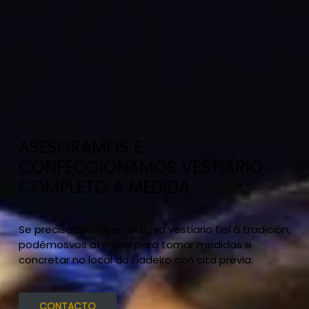
ASESORAMOS E
CONFECCIONAMOS VESTIARIO
COMPLETO A MEDIDA
Se precisades facer un novo vestiario fiel á tradición,
podémosvos atender para tomar medidas e
concretar no local do Fiadeiro con cita previa:
CONTACTO