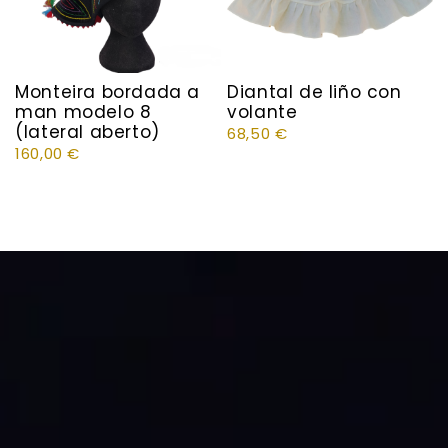
Monteira bordada a
Diantal de liño con
man modelo 8
volante
(lateral aberto)
68,50
€
160,00
€