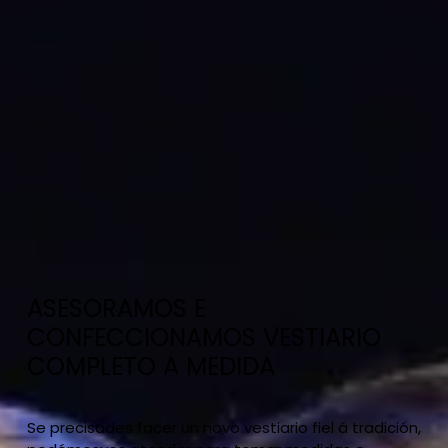
ASESORAMOS E
CONFECCIONAMOS VESTIARIO
COMPLETO A MEDIDA
Se precisades facer un novo vestiario fiel á tradición,