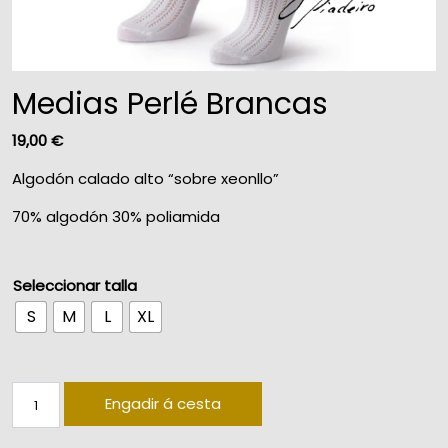
Medias Perlé Brancas
19,00
€
Algodón calado alto “sobre xeonllo”
70% algodón 30% poliamida
Seleccionar talla
S
M
L
XL
Medias Perlé Brancas quantity
Engadir á cesta