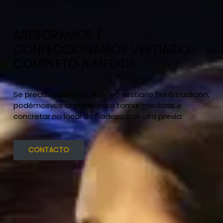
ASESORAMOS E
CONFECCIONAMOS VESTIARIO
COMPLETO A MEDIDA
Se precisades facer un novo vestiario fiel á tradición,
podémosvos atender para tomar medidas e
concretar no local do Fiadeiro con cita previa:
CONTACTO