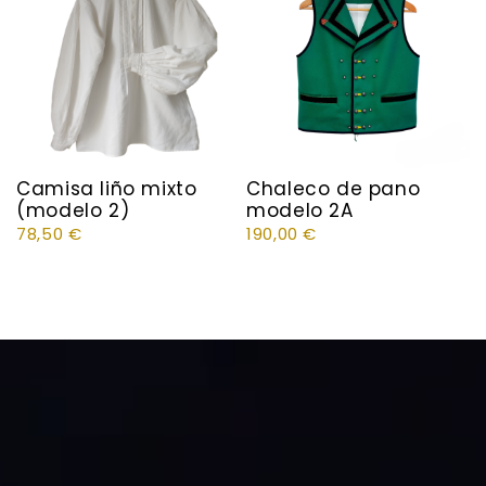
Camisa liño mixto
Chaleco de pano
(modelo 2)
modelo 2A
78,50
€
190,00
€