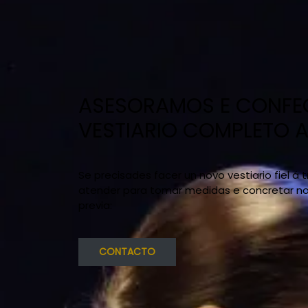
ASESORAMOS E CONF
VESTIARIO COMPLETO 
Se precisades facer un novo vestiario fiel á
atender para tomar medidas e concretar no l
previa:
CONTACTO