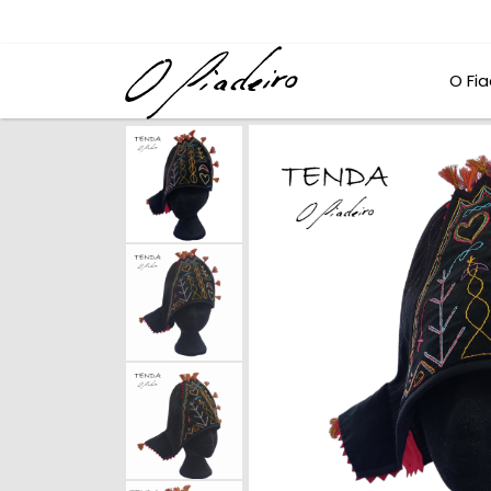
O Fia