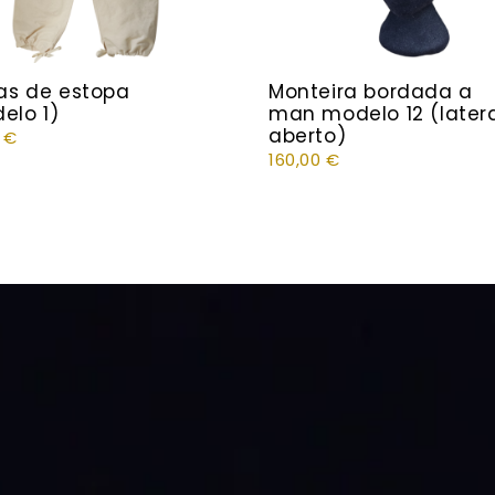
las de estopa
Monteira bordada a
elo 1)
man modelo 12 (later
aberto)
0
€
160,00
€