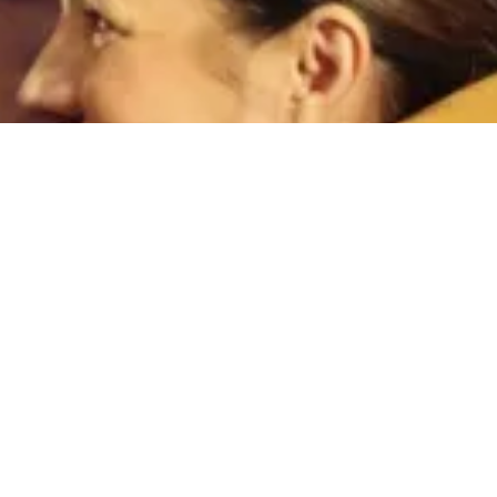
go (Pontevedra)
m
O Fiadeiro
Cursos