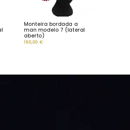
Monteira bordada a
al
man modelo 7 (lateral
aberto)
160,00
€