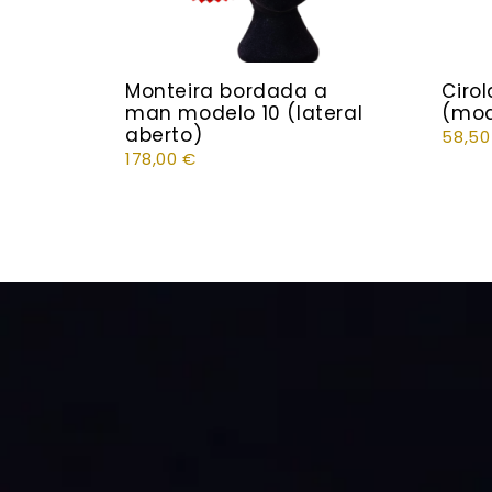
Monteira bordada a
Ciro
man modelo 10 (lateral
(mod
aberto)
58,5
178,00
€