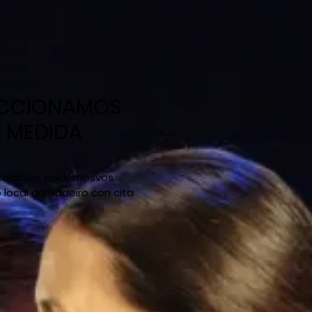
ECCIONAMOS
A MEDIDA
 tradición, podémosvos
ocal do Fiadeiro con cita