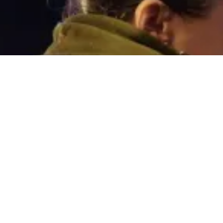
Condesa Casa Bárcena, nº 14, Baixo 36204 - Vi
986253585 I 629585355
ofiadeiro@ofiadeiro.co