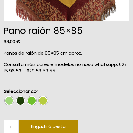
Pano raión 85×85
33,00
€
Panos de raión de 85×85 cm aprox.
Consulta máis cores e modelos no noso whatsapp: 627
15 96 53 – 629 58 53 55
Seleccionar cor
Pano raión 85x85 quantity
Engadir á cesta