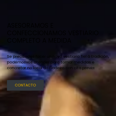
ASESORAMOS E
CONFECCIONAMOS VESTIARIO
COMPLETO A MEDIDA
Se precisades facer un novo vestiario fiel á tradición,
podémosvos atender para tomar medidas e
concretar no local do Fiadeiro con cita previa:
CONTACTO