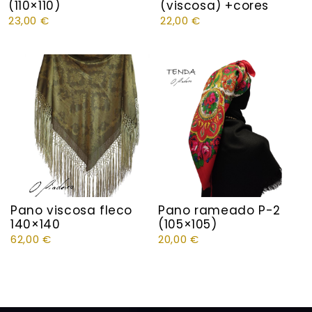
(110×110)
(viscosa) +cores
23,00
€
22,00
€
Pano viscosa fleco
Pano rameado P-2
140×140
(105×105)
62,00
€
20,00
€