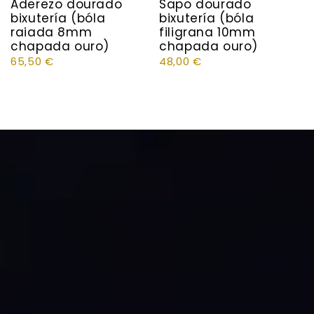
Aderezo dourado
Sapo dourado
bixutería (bóla
bixutería (bóla
raiada 8mm
filigrana 10mm
chapada ouro)
chapada ouro)
65,50
€
48,00
€