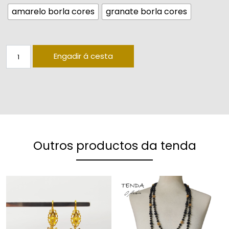
amarelo borla cores
granate borla cores
Sapo lazo de bixutería dourada (bóla corrugada 8mm cha
Engadir á cesta
Outros productos da tenda