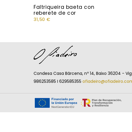
Faltriqueira baeta con
reberete de cor
31,50
€
Condesa Casa Bárcena, nº 14, Baixo 36204 - Vi
986253585 I 629585355
ofiadeiro@ofiadeiro.co