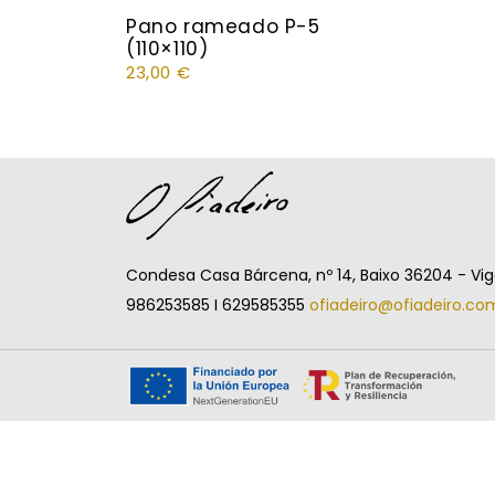
Pano rameado P-5
(110×110)
23,00
€
Condesa Casa Bárcena, nº 14, Baixo 36204 - Vi
986253585 I 629585355
ofiadeiro@ofiadeiro.co