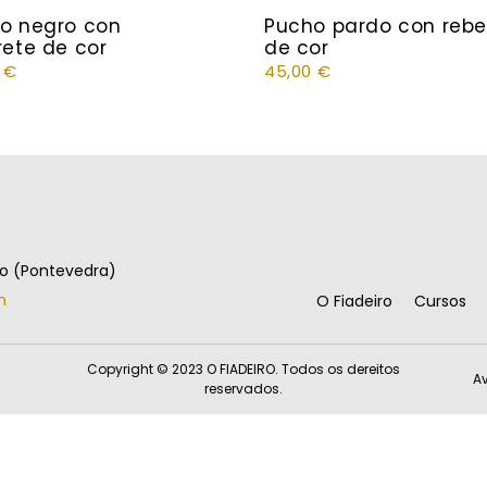
o negro con
Pucho pardo con rebe
rete de cor
de cor
0
€
45,00
€
go (Pontevedra)
m
O Fiadeiro
Cursos
Copyright © 2023 O FIADEIRO. Todos os dereitos
Av
reservados.