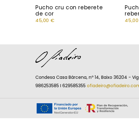
Pucho cru con reberete
Puch
de cor
rebe
45,00
€
45,0
Condesa Casa Bárcena, nº 14, Baixo 36204 - Vi
986253585 I 629585355
ofiadeiro@ofiadeiro.co