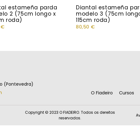
tal estameña parda
Diantal estameña pa
lo 2 (75cm longo x
modelo 3 (75cm longo
m roda)
115cm roda)
0
€
80,50
€
go (Pontevedra)
m
O Fiadeiro
Cursos
Copyright © 2023 O FIADEIRO. Todos os dereitos
Av
reservados.