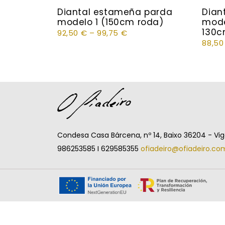
Diantal estameña parda
Dian
modelo 1 (150cm roda)
mode
130c
92,50
€
–
99,75
€
88,5
Condesa Casa Bárcena, nº 14, Baixo 36204 - Vi
986253585 I 629585355
ofiadeiro@ofiadeiro.co