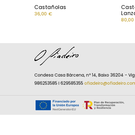
Castañolas
Cast
Lanz
36,00
€
80,0
Condesa Casa Bárcena, nº 14, Baixo 36204 - Vi
986253585 I 629585355
ofiadeiro@ofiadeiro.co