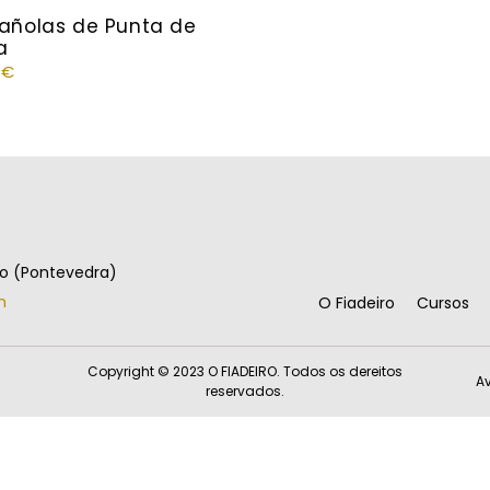
añolas de Punta de
a
0
€
go (Pontevedra)
m
O Fiadeiro
Cursos
Copyright © 2023 O FIADEIRO. Todos os dereitos
Av
reservados.