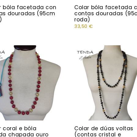
r bóla facetada con
Colar bóla facetada 
as douradas (95cm
contas douradas (95
)
roda)
33,50
€
r coral e bóla
Colar de dúas voltas
da chapada ouro
(contas cristal e