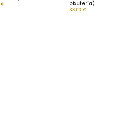
bixutería)
0
€
38,00
€