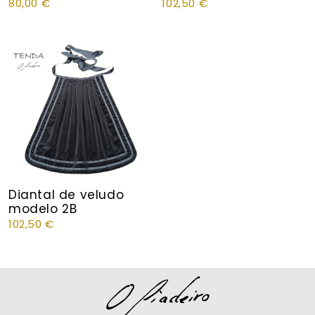
80,00
€
102,50
€
Diantal de veludo
modelo 2B
102,50
€