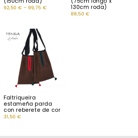
(150cm roda)
(75cm longo x
130cm roda)
92,50
€
–
99,75
€
88,50
€
Faltriqueira
estameña parda
con reberete de cor
31,50
€