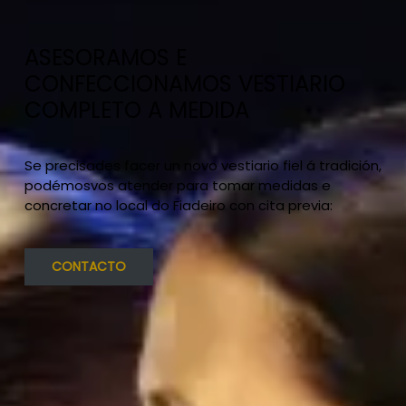
ASESORAMOS E
CONFECCIONAMOS VESTIARIO
COMPLETO A MEDIDA
Se precisades facer un novo vestiario fiel á tradición,
podémosvos atender para tomar medidas e
concretar no local do Fiadeiro con cita previa:
CONTACTO