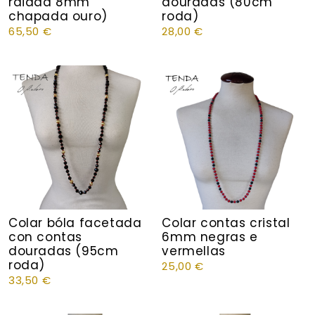
raiada 8mm
douradas (80cm
chapada ouro)
roda)
65,50
€
28,00
€
Colar bóla facetada
Colar contas cristal
con contas
6mm negras e
douradas (95cm
vermellas
roda)
25,00
€
33,50
€