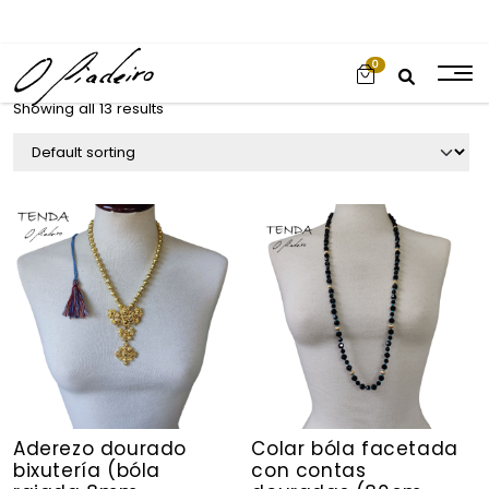
0
Showing all 13 results
Aderezo dourado
Colar bóla facetada
bixutería (bóla
con contas