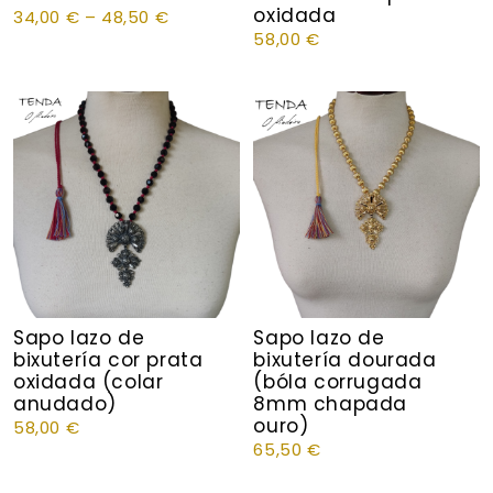
oxidada
34,00
€
–
48,50
€
58,00
€
Sapo lazo de
Sapo lazo de
bixutería cor prata
bixutería dourada
oxidada (colar
(bóla corrugada
anudado)
8mm chapada
ouro)
58,00
€
65,50
€